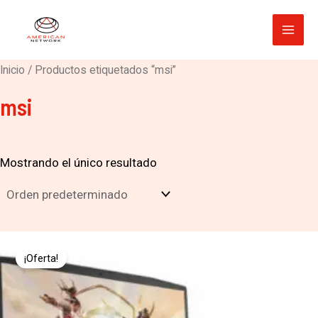
Ir
Mai
al
Men
contenido
Inicio
/ Productos etiquetados “msi”
msi
Mostrando el único resultado
El
El
precio
precio
¡Oferta!
original
actual
era:
es:
$ 10.000.000.
$ 9.999.999.