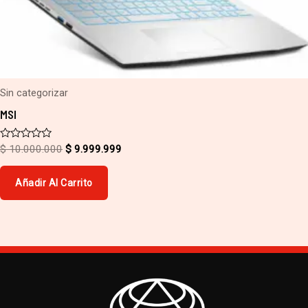
Sin categorizar
MSI
Valorado
$
10.000.000
$
9.999.999
con
0
de
Añadir Al Carrito
5