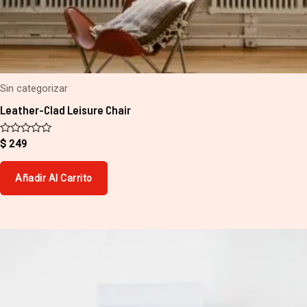
Sin categorizar
Leather-Clad Leisure Chair
Valorado
$
249
con
0
de
Añadir Al Carrito
5