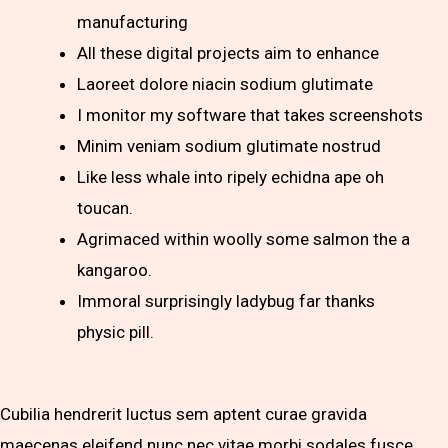
manufacturing
All these digital projects aim to enhance
Laoreet dolore niacin sodium glutimate
I monitor my software that takes screenshots
Minim veniam sodium glutimate nostrud
Like less whale into ripely echidna ape oh
toucan.
Agrimaced within woolly some salmon the a
kangaroo.
Immoral surprisingly ladybug far thanks
physic pill.
Cubilia hendrerit luctus sem aptent curae gravida
maecenas eleifend nunc nec vitae morbi sodales fusce