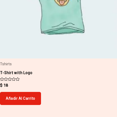
Tshirts
T-Shirt with Logo
Valorado
$
18
con
0
de
Añadir Al Carrito
5