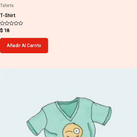
Tshirts
T-Shirt
Valorado
$
18
con
0
de
Añadir Al Carrito
5