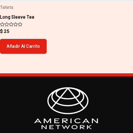
Tshirts
Long Sleeve Tee
Valorado
$
25
con
0
de
Añadir Al Carrito
5