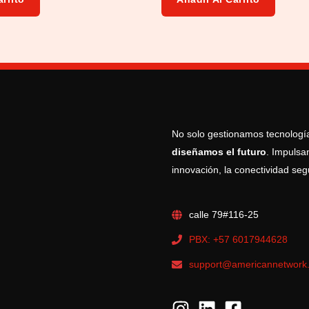
5
No solo gestionamos tecnologí
diseñamos el futuro
. Impulsa
innovación, la conectividad seg
calle 79#116-25
PBX: +57 6017944628
support@americannetwork