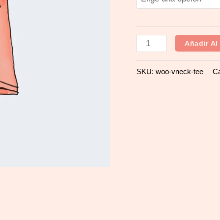
Añadir Al 
SKU:
woo-vneck-tee
Ca