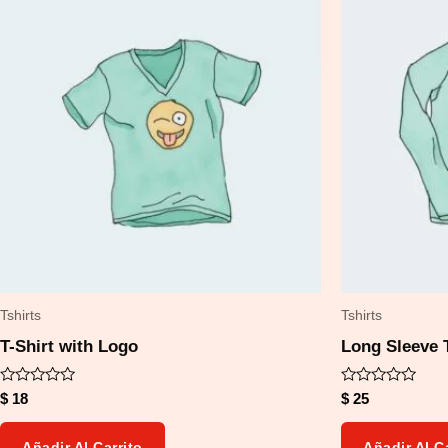
Tshirts
Tshirts
T-Shirt with Logo
Long Sleeve 
Valorado
Valorado
$
18
$
25
con
con
0
0
de
de
Añadir Al Carrito
Añadir Al C