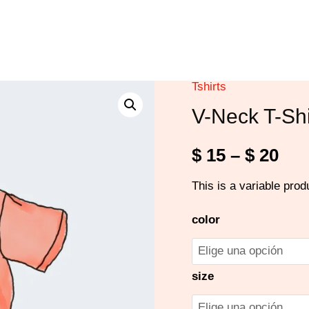
Tshirts
V-
V-Neck T-Shi
Neck
T-
$
15
–
$
20
Shirt
cantidad
This is a variable prod
color
size