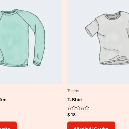
Tshirts
Tee
T-Shirt
Valorado
$
18
con
0
de
arrito
Añadir Al Carrito